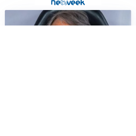
LA NUOVA ITALIA
Italia, ufficiale lo staff di Mancini: c’è anche Bonucci
I RITORNI
Inter, tornano Lautaro e Thuram: c’è anche Stones
OBIETTIVO CHE SI ALLONTANA