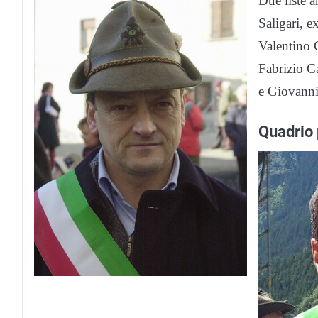
Due liste 
Saligari, e
Valentino 
Fabrizio Ca
e Giovanni
Quadrio 