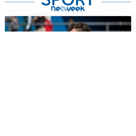
CALCIOMERCATO
Cagliari, il caso Esposito continua. Intanto arriva
Maldini
CALCIOMERCATO