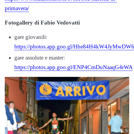
primavera/
Fotogallery di Fabio Vedovatti
gare giovanili:
https://photos.app.goo.gl/Hhe84H4kW4JyMwDW
gare assolute e master:
https://photos.app.goo.gl/ENP4CmDuNaaqG4rWA