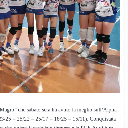
i Magro” che sabato sera ha avuto la meglio sull’Alpha
i: 23/25 – 25/22 – 25/17 – 18/25 – 15/11). Conquistata
ne che unisce il sodalizio tiranese e la PGS Auxilium