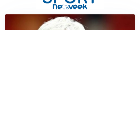
SERIE A
Roma, troppi gol subiti: Gasp deve lavorare in difesa
SERIE A
Milan, quanto lavoro per Amorim: il campo parla
chiaro