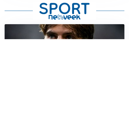
PREMIER LEAGUE
Palestra ammette: “Il Chelsea? Ho sempre sognato la
Premier”
CALCIOMERCATO