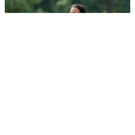
LE PAROLE
Milan, Amorim: “Sapevamo delle difficoltà, faremo
delle scelte”
LE PAROLE
Juventus, Spalletti soddisfatto: “I nuovi? Li ho visti
molto bene”
AMICHEVOLI
Il Milan crolla contro il Chelsea: 3-0 e prima sconfitta