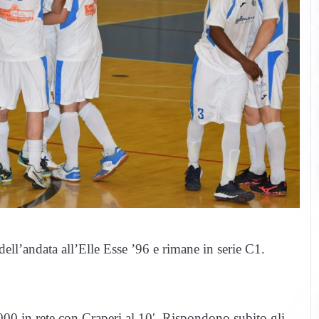
dell’andata all’Elle Esse ’96 e rimane in serie C1.
00 in rete con Craperi al 10′. Rispondono subito gli