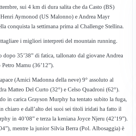
ttembre, sui 4 km di dura salita che da Casto (BS)
gilia Henri Aymonod (US Malonno) e Andrea Mayr
ella conquista la settimana prima al Challenge Stellina.
gliare i migliori interpreti del mountain running.
 dopo 35’38” di fatica, tallonato dal giovane Andrea
reo Petro Mamu (36’12”).
apace (Amici Madonna della neve) 9° assoluto al
adra Matteo Del Curto (32°) e Celso Quadroni (62°).
do in carica Grayson Murphy ha tentato subito la fuga,
iaro e dall’alto dei suoi sei titoli iridati ha fatto il
phy in 40’08” e terza la keniana Joyce Njeru (42’19”).
’04”), mentre la junior Silvia Berra (Pol. Albosaggia) è