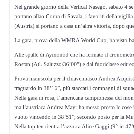
Nel grande giorno della Vertical Nasego, sabato 4 se
portano allao Corna di Savala, i favoriti della vi
(Austria) si portano a casa un’altra vittoria, dopo qu
La gara, prova della WMRA World Cup, ha visto batta
Alle spalle di Aymonod che ha fermato il cronometro
Rostan (Atl. Saluzzo\36’00”) e dal fuoriclasse erit
Prova maiuscola per il chiavennasco Andrea Acquist
traguardo in 38’16”, più staccati i compagni di squ
Nella gara in rosa, l’americana campionessa del mon
ma l’austriaca Andrea Mayr ha messo presto le cose in ch
vuoto vincendo in 38’51”; secondo posto per la Mur
Nella top ten rientra l’azzurra Alice Gaggi (9° in 47