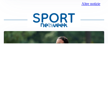
Altre notizie
LE PAROLE
Milan, Amorim: “Sapevamo delle difficoltà, faremo
delle scelte”