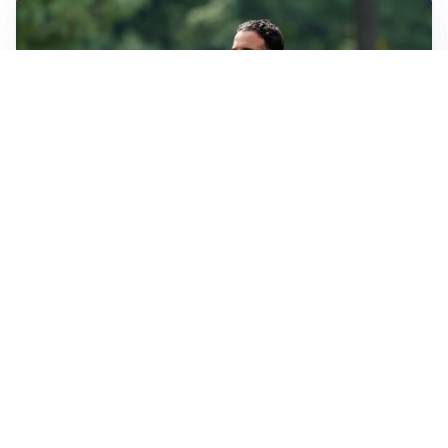
LE PAROLE
Milan, Amorim: “Sapevamo delle difficoltà, faremo
delle scelte”
LE PAROLE
Juventus, Spalletti soddisfatto: “I nuovi? Li ho visti
molto bene”
AMICHEVOLI