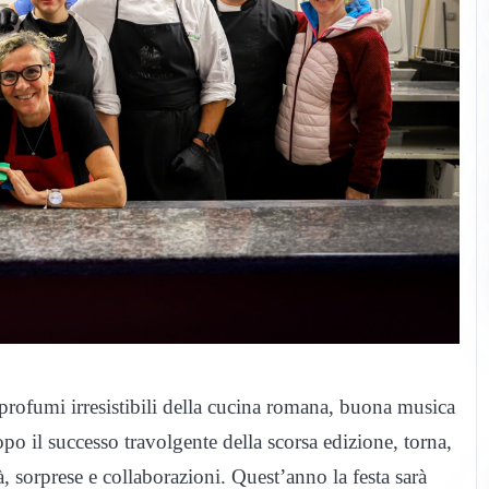
i profumi irresistibili della cucina romana, buona musica
po il successo travolgente della scorsa edizione, torna,
, sorprese e collaborazioni. Quest’anno la festa sarà