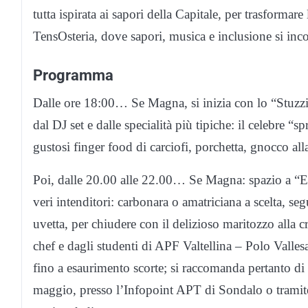
tutta ispirata ai sapori della Capitale, per trasformare
TensOsteria, dove sapori, musica e inclusione si inc
Programma
Dalle ore 18:00… Se Magna, si inizia con lo “Stuzz
dal DJ set e dalle specialità più tipiche: il celebre “
gustosi finger food di carciofi, porchetta, gnocco all
Poi, dalle 20.00 alle 22.00… Se Magna: spazio a “
veri intenditori: carbonara o amatriciana a scelta, se
uvetta, per chiudere con il delizioso maritozzo alla c
chef e dagli studenti di APF Valtellina – Polo Valles
fino a esaurimento scorte; si raccomanda pertanto di 
maggio, presso l’Infopoint APT di Sondalo o tramite 