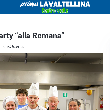
arty “alla Romana”
a TensOsteria.