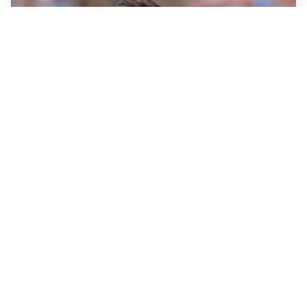
IL NOME NUOVO
Napoli, Musso resta un’opzione per la porta
TITOLARE IN CAMPIONATO
Inter, tocca a Pio Esposito: Chivu gli affida l’attacco
LE PAROLE
Spalletti prepara la Juve: “Con l’Inter servirà essere
squadra”
LONTANO DALL'ITALIA