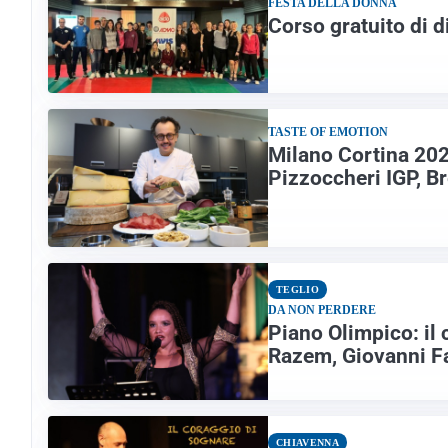
FESTA DELLA DONNA
Corso gratuito di 
TASTE OF EMOTION
Milano Cortina 202
Pizzoccheri IGP, Br
TEGLIO
DA NON PERDERE
Piano Olimpico: il
Razem, Giovanni Fa
CHIAVENNA