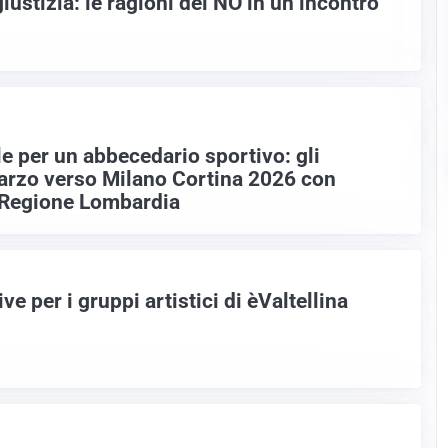
ustizia: le ragioni del NO in un incontro
e per un abbecedario sportivo: gli
arzo verso Milano Cortina 2026 con
 Regione Lombardia
ve per i gruppi artistici di èValtellina