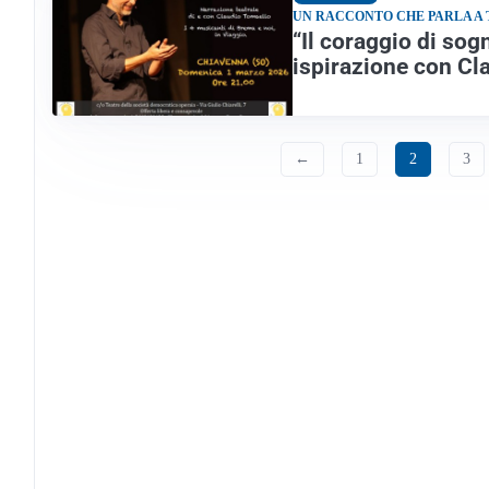
UN RACCONTO CHE PARLA A 
“Il coraggio di sog
ispirazione con Cl
←
1
2
3