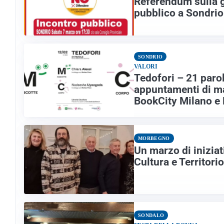
Referendum sulla gi
pubblico a Sondrio
SONDRIO
VALORI
Tedofori – 21 parol
appuntamenti di m
BookCity Milano e
MORBEGNO
Un marzo di iniziati
Cultura e Territorio
SONDALO