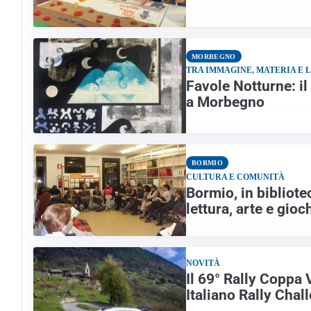
MORBEGNO
TRA IMMAGINE, MATERIA E 
Favole Notturne: i
a Morbegno
BORMIO
CULTURA E COMUNITÀ
Bormio, in bibliot
lettura, arte e gioc
NOVITÀ
Il 69° Rally Coppa 
Italiano Rally Chal