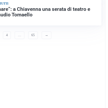
TUTTI
nare”: a Chiavenna una serata di teatro e
audio Tomaello
4
…
65
→