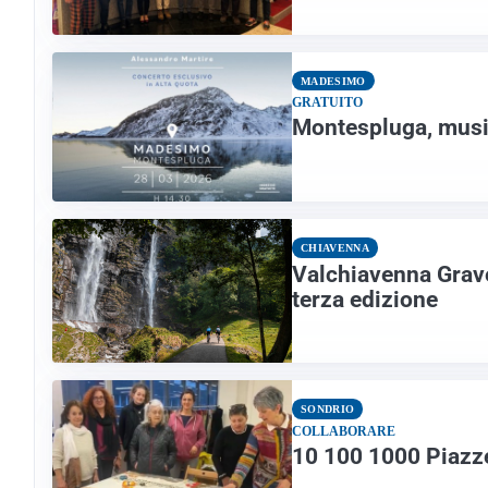
MADESIMO
GRATUITO
Montespluga, music
CHIAVENNA
Valchiavenna Grave
terza edizione
SONDRIO
COLLABORARE
10 100 1000 Piazze