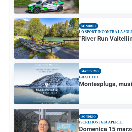
SONDRIO
LO SPORT INCONTRA LA SOL
“River Run Valtelli
MADESIMO
GRATUITO
Montespluga, music
SONDRIO
ISCRIZIONI GIÀ APERTE
Domenica 15 marzo