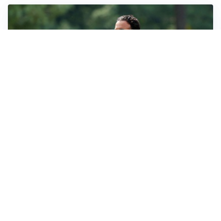
LE PAROLE
Milan, Amorim: “Sapevamo delle difficoltà, faremo
delle scelte”
LE PAROLE
Juventus, Spalletti soddisfatto: “I nuovi? Li ho visti
molto bene”
AMICHEVOLI