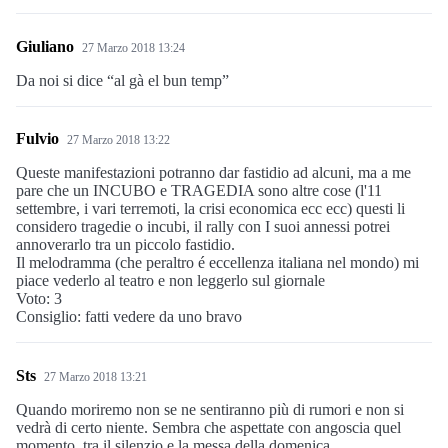
Giuliano
27 Marzo 2018 13:24
Da noi si dice “al gà el bun temp”
Fulvio
27 Marzo 2018 13:22
Queste manifestazioni potranno dar fastidio ad alcuni, ma a me
pare che un INCUBO e TRAGEDIA sono altre cose (l'11
settembre, i vari terremoti, la crisi economica ecc ecc) questi li
considero tragedie o incubi, il rally con I suoi annessi potrei
annoverarlo tra un piccolo fastidio.
Il melodramma (che peraltro é eccellenza italiana nel mondo) mi
piace vederlo al teatro e non leggerlo sul giornale
Voto: 3
Consiglio: fatti vedere da uno bravo
Sts
27 Marzo 2018 13:21
Quando moriremo non se ne sentiranno più di rumori e non si
vedrà di certo niente. Sembra che aspettate con angoscia quel
momento, tra il silenzio e la messa della domenica.