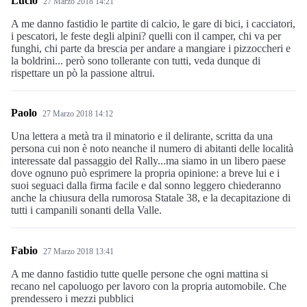
Lucio
27 Marzo 2018 14:21
A me danno fastidio le partite di calcio, le gare di bici, i cacciatori,
i pescatori, le feste degli alpini? quelli con il camper, chi va per
funghi, chi parte da brescia per andare a mangiare i pizzoccheri e
la boldrini... però sono tollerante con tutti, veda dunque di
rispettare un pò la passione altrui.
Paolo
27 Marzo 2018 14:12
Una lettera a metà tra il minatorio e il delirante, scritta da una
persona cui non è noto neanche il numero di abitanti delle località
interessate dal passaggio del Rally...ma siamo in un libero paese
dove ognuno può esprimere la propria opinione: a breve lui e i
suoi seguaci dalla firma facile e dal sonno leggero chiederanno
anche la chiusura della rumorosa Statale 38, e la decapitazione di
tutti i campanili sonanti della Valle.
Fabio
27 Marzo 2018 13:41
A me danno fastidio tutte quelle persone che ogni mattina si
recano nel capoluogo per lavoro con la propria automobile. Che
prendessero i mezzi pubblici