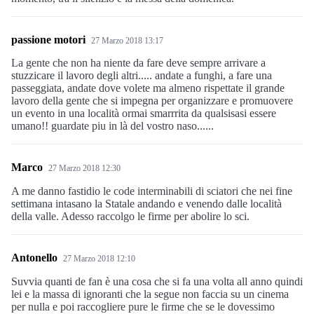
passione motori
27 Marzo 2018 13:17
La gente che non ha niente da fare deve sempre arrivare a
stuzzicare il lavoro degli altri..... andate a funghi, a fare una
passeggiata, andate dove volete ma almeno rispettate il grande
lavoro della gente che si impegna per organizzare e promuovere
un evento in una località ormai smarrrita da qualsisasi essere
umano!! guardate piu in là del vostro naso......
Marco
27 Marzo 2018 12:30
A me danno fastidio le code interminabili di sciatori che nei fine
settimana intasano la Statale andando e venendo dalle località
della valle. Adesso raccolgo le firme per abolire lo sci.
Antonello
27 Marzo 2018 12:10
Suvvia quanti de fan è una cosa che si fa una volta all anno quindi
lei e la massa di ignoranti che la segue non faccia su un cinema
per nulla e poi raccogliere pure le firme che se le dovessimo