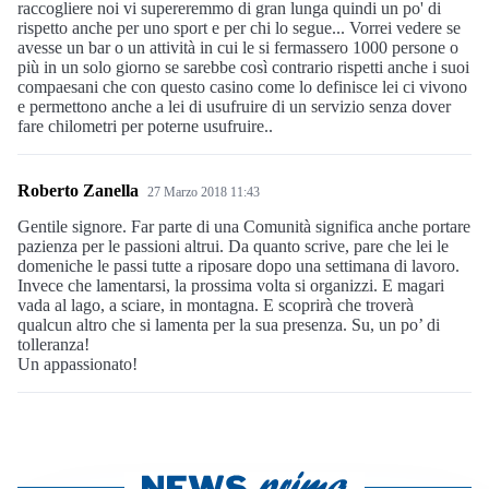
raccogliere noi vi supereremmo di gran lunga quindi un po' di
rispetto anche per uno sport e per chi lo segue... Vorrei vedere se
avesse un bar o un attività in cui le si fermassero 1000 persone o
più in un solo giorno se sarebbe così contrario rispetti anche i suoi
compaesani che con questo casino come lo definisce lei ci vivono
e permettono anche a lei di usufruire di un servizio senza dover
fare chilometri per poterne usufruire..
Roberto Zanella
27 Marzo 2018 11:43
Gentile signore. Far parte di una Comunità significa anche portare
pazienza per le passioni altrui. Da quanto scrive, pare che lei le
domeniche le passi tutte a riposare dopo una settimana di lavoro.
Invece che lamentarsi, la prossima volta si organizzi. E magari
vada al lago, a sciare, in montagna. E scoprirà che troverà
qualcun altro che si lamenta per la sua presenza. Su, un po’ di
tolleranza!
Un appassionato!