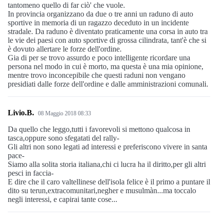
tantomeno quello di far ciò' che vuole.
In provincia organizzano da due o tre anni un raduno di auto
sportive in memoria di un ragazzo deceduto in un incidente
stradale. Da raduno è diventato praticamente una corsa in auto tra
le vie dei paesi con auto sportive di grossa cilindrata, tant'è che si
è dovuto allertare le forze dell'ordine.
Gia di per se trovo assurdo e poco intelligente ricordare una
persona nel modo in cui è morto, ma questa è una mia opinione,
mentre trovo inconcepibile che questi raduni non vengano
presidiati dalle forze dell'ordine e dalle amministrazioni comunali.
Livio.B.
08 Maggio 2018 08:33
Da quello che leggo,tutti i favorevoli si mettono qualcosa in
tasca,oppure sono sfegatati del rally-
Gli altri non sono legati ad interessi e preferiscono vivere in santa
pace-
Siamo alla solita storia italiana,chi ci lucra ha il diritto,per gli altri
pesci in faccia-
E dire che il caro valtellinese dell'isola felice è il primo a puntare il
dito su terun,extracomunitari,negher e musulmàn...ma toccalo
negli interessi, e capirai tante cose...