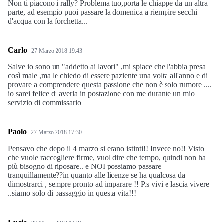
Non ti piacono i rally? Problema tuo,porta le chiappe da un altra
parte, ad esempio puoi passare la domenica a riempire secchi
d'acqua con la forchetta...
Carlo
27 Marzo 2018 19:43
Salve io sono un "addetto ai lavori" ,mi spiace che l'abbia presa
così male ,ma le chiedo di essere paziente una volta all'anno e di
provare a comprendere questa passione che non è solo rumore ....
io sarei felice di averla in postazione con me durante un mio
servizio di commissario
Paolo
27 Marzo 2018 17:30
Pensavo che dopo il 4 marzo si erano istinti!! Invece no!! Visto
che vuole raccogliere firme, vuol dire che tempo, quindi non ha
più bisogno di riposare.. e NOI possiamo passare
tranquillamente??in quanto alle licenze se ha qualcosa da
dimostrarci , sempre pronto ad imparare !! P.s vivi e lascia vivere
..siamo solo di passaggio in questa vita!!!