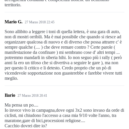
territorio.
Mario G.
27 Marzo 2018 22:45
Sono allibito a leggere i toni di quella lettera, è una gara di auto,
non di mostri orribili. Ma è mai possibile che quando si riesce ad
organizzare qualcosa di nuovo e di diverso che possa attrarre c' è
sempre qualche (.... ) che deve remare contro ? Certe parole (
manifestazione da confinare ) mi sembrano cose d' altri tempi ...
potremmo mandarli in siberia hihi. Io non seguo più i rally ( però
anni fa ero un tifoso che si divertiva a seguire le gare ), ma non
per questo li critico e li detesto. Credo proprio che un pò di
vicendevole sopportazione non guasterebbe e farebbe vivere tutti
meglio.
Ilario
27 Marzo 2018 20:41
Ma pensa un po....
Io invece vivo in campagna,dove ogni 3x2 sono invaso da orde di
ciclisti, mi chiudono l'accesso a casa mia 9/10 volte l'anno, tra
maratone,gare di bici,processioni religiose....
Cacchio dovrei dire io?