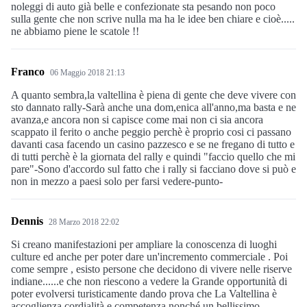
noleggi di auto già belle e confezionate sta pesando non poco
sulla gente che non scrive nulla ma ha le idee ben chiare e cioè.....
ne abbiamo piene le scatole !!
Franco
06 Maggio 2018 21:13
A quanto sembra,la valtellina è piena di gente che deve vivere con
sto dannato rally-Sarà anche una dom,enica all'anno,ma basta e ne
avanza,e ancora non si capisce come mai non ci sia ancora
scappato il ferito o anche peggio perchè è proprio cosi ci passano
davanti casa facendo un casino pazzesco e se ne fregano di tutto e
di tutti perchè è la giornata del rally e quindi "faccio quello che mi
pare"-Sono d'accordo sul fatto che i rally si facciano dove si può e
non in mezzo a paesi solo per farsi vedere-punto-
Dennis
28 Marzo 2018 22:02
Si creano manifestazioni per ampliare la conoscenza di luoghi
culture ed anche per poter dare un'incremento commerciale . Poi
come sempre , esisto persone che decidono di vivere nelle riserve
indiane......e che non riescono a vedere la Grande opportunità di
poter evolversi turisticamente dando prova che La Valtellina è
accoglienza cordialità e competenza nonché un bellissimo