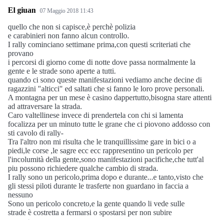
El giuan
07 Maggio 2018 11:43
quello che non si capisce,è perchè polizia
e carabinieri non fanno alcun controllo.
I rally cominciano settimane prima,con questi scriteriati che
provano
i percorsi di giorno come di notte dove passa normalmente la
gente e le strade sono aperte a tutti.
quando ci sono queste manifestazioni vediamo anche decine di
ragazzini "alticci" ed saltati che si fanno le loro prove personali.
A montagna per un mese è casino dappertutto,bisogna stare attenti
ad attraversare la strada.
Caro valtellinese invece di prendertela con chi si lamenta
focalizza per un minuto tutte le grane che ci piovono addosso con
sti cavolo di rally-
Tra l'altro non mi risulta che le tranquillissime gare in bici o a
piedi,le corse ,le sagre ecc ecc rappresentino un pericolo per
l'incolumità della gente,sono manifestazioni pacifiche,che tutt'al
piu possono richiedere qualche cambio di strada.
I rally sono un pericolo,prima dopo e durante...e tanto,visto che
gli stessi piloti durante le trasferte non guardano in faccia a
nessuno
Sono un pericolo concreto,e la gente quando li vede sulle
strade è costretta a fermarsi o spostarsi per non subire