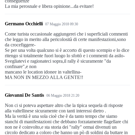
conseguenze
La mia perosnale e libera opinione...da evitare!
Germano Occhielli
07 Maggio 2018 09:30
Come turista occasionale aggiungerei che i superficiali commenti
che leggo in merito alla pericolosità di certe manifestazioni,sono
da crocefiggere-
Se per una volta qualcuno si è accorto di questo scempio e lo dice
ritengo si totalmente fuori luogo lo sfottò e i commenti da asilo-
Svegliatevi e ragionateci sopra,il rally è sicuramente "da
confinare",e non
mancano le location idonee in valtellina-
MA NON IN MEZZO ALLA GENTE!!
Giovanni De Santis
06 Maggio 2018 21:20
Non ci si poteva aspettare altro che la tipica sequela di risposte
alla valtellinese sicuramente con tanti interessi dietro .
Ma la verità è una sola cioè che è da tanto tempo che siamo
stanchi di manifestazioni che debbano forzatamente flagellare chi
non ne è coinvolto,e sta storia dei "rally" ormai divenuti un
circolo dedicato a coloro che hanno un pò di soldini da buttare in